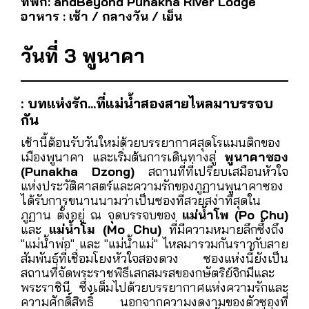
พร้อมผ่อนคลายในบรรยากาศที่อบอวลไปด้วยความ
เงียบสงบ ก่อนที่จะเดินเล่นในตัวเมืองพูนาคา ชม
ตลาด Weekend Market
ที่เต็มไปด้วยสินค้าพื้น
บ้าน ผ้าทอหลากสีสัน เครื่องประดับเงิน และของที่
ระลึกที่มีเอกลักษณ์เฉพาะของภูฏาน
ค่ำคืนนี้ ปล่อยใจไปกับบรรยากาศโรแมนติกในเมืองพู
นาคา พร้อมเก็บเกี่ยวความทรงจำอันแสนอบอุ่นใจใน
สถานที่แห่งนี้
ที่พัก: andBeyond Punakha River Lodge
อาหาร : เช้า / กลางวัน / เย็น
วันที่ 3 พูนาคา
: บทแห่งรัก...ที่แม่น้ำสองสายไหลมาบรรจบ
กัน
เช้านี้ต้อนรับวันใหม่ด้วยบรรยากาศสุดโรแมนติกของ
เมืองพูนาคา และเริ่มต้นการเดินทางสู่
พูนาคาซอง
(Punakha Dzong)
สถานที่ที่เปรียบเสมือนหัวใจ