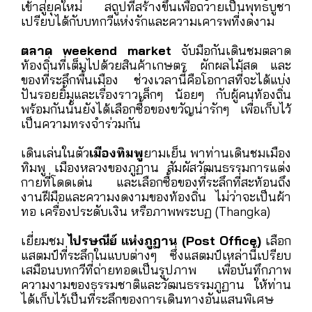
เข้าสู่ยุคใหม่ สถูปที่สร้างขึ้นเพื่อถวายเป็นพุทธบูชา
เปรียบได้กับบทกวีแห่งรักและความเคารพที่งดงาม
ตลาด weekend market
จับมือกันเดินชมตลาด
ท้องถิ่นที่เต็มไปด้วยสินค้าเกษตร ผักผลไม้สด และ
ของที่ระลึกพื้นเมือง ช่วงเวลานี้คือโอกาสที่จะได้แบ่ง
ปันรอยยิ้มและเรื่องราวเล็กๆ น้อยๆ กับผู้คนท้องถิ่น
พร้อมกันนั้นยังได้เลือกซื้อของขวัญน่ารักๆ เพื่อเก็บไว้
เป็นความทรงจำร่วมกัน
เดินเล่นในตัว
เมืองทิมพู
ยามเย็น พาท่านเดินชมเมือง
ทิมพู เมืองหลวงของภูฏาน สัมผัสวัฒนธรรมการแต่ง
กายที่โดดเด่น และเลือกซื้อของที่ระลึกที่สะท้อนถึง
งานฝีมือและความงดงามของท้องถิ่น ไม่ว่าจะเป็นผ้า
ทอ เครื่องประดับเงิน หรือภาพพระบฏ (Thangka)
เยี่ยมชม
ไปรษณีย์ แห่งภูฏาน (Post Office)
เลือก
แสตมป์ที่ระลึกในแบบต่างๆ ซึ่งแสตมป์เหล่านี้เปรียบ
เสมือนบทกวีที่ถ่ายทอดเป็นรูปภาพ เพื่อบันทึกภาพ
ความงามของธรรมชาติและวัฒนธรรมภูฏาน ให้ท่าน
ได้เก็บไว้เป็นที่ระลึกของการเดินทางอันแสนพิเศษ