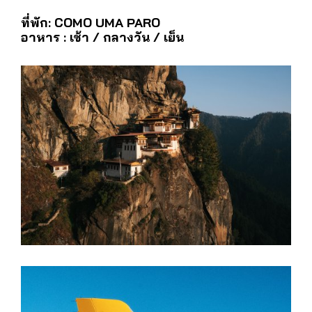
ความตั้งใจและคำอธิษฐานออกไปสู่ขุนเขา และท่าน
ยังสามารถเลือกทำนายโชคชะตา ผ่านศาสตร์แห่ง
ดวงดาว (Astrology Reading) ได้อีกด้วยในช่วงเย็น
ก่อนพระอาทิตย์ลับขอบฟ้า นำท่านเดินเล่นบนถนน
ช้อปปิ้งสายเดียวของพาโร ถนนสายนี้เต็มไปด้วยร้าน
ค้าน่ารักที่มีสินค้าพื้นเมือง เช่น แสตมป์ กระดาษพิมพ์
ลาย และของที่ระลึกมากมาย ทุกมุมของถนนนี้เปรียบ
เสมือนฉากในภาพยนตร์โรแมนติกที่ชวนให้หัวใจพอง
โต
ที่พัก: COMO UMA PARO
อาหาร : เช้า / กลางวัน / เย็น