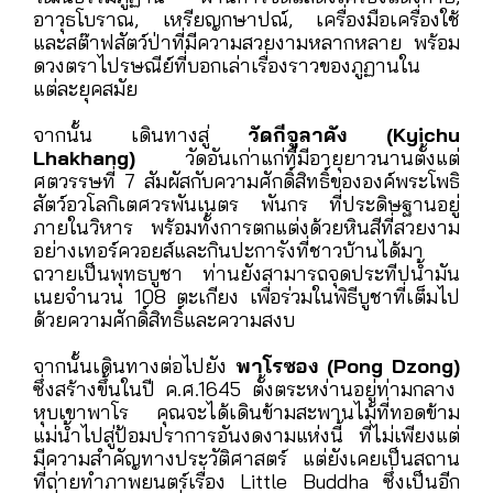
กิโลเมตร ระหว่างทาง ท่านจะได้ชื่นชมธรรมชาติสอง
ข้างทางที่โอบล้อมไปด้วยภูเขาเขียวขจีและแม่น้ำสาย
ใส ที่ช่วยเติมเต็มบรรยากาศโรแมนติกตลอดเส้นทาง
เยี่ยมชม
พิพิธภัณฑ์สถานแห่งชาติ
ในเมืองพาโร ซึ่ง
ในอดีตเคยเป็นป้อมปราการที่ยิ่งใหญ่ หรือที่เรียกกัน
ว่า
ทาซอง (Ta Dzong)
ที่ตั้งอยู่สูงสง่าในหุบเขาแห่ง
นี้ ก่อนที่จะถูกเปลี่ยนเป็นพิพิธภัณฑ์ในปี ค.ศ.1968
ท่านจะได้สัมผัสกับความงามและความสำคัญของ
วัฒนธรรมภูฏาน ผ่านการจัดแสดงเครื่องแต่งกาย,
อาวุธโบราณ, เหรียญกษาปณ์, เครื่องมือเครื่องใช้
และสต๊าฟสัตว์ป่าที่มีความสวยงามหลากหลาย พร้อม
ดวงตราไปรษณีย์ที่บอกเล่าเรื่องราวของภูฏานใน
แต่ละยุคสมัย
จากนั้น เดินทางสู่
วัดกีจูลาคัง (Kyichu
Lhakhang)
วัดอันเก่าแก่ที่มีอายุยาวนานตั้งแต่
ศตวรรษที่ 7 สัมผัสกับความศักดิ์สิทธิ์ขององค์พระโพธิ
สัตว์อวโลกิเตศวรพันเนตร พันกร ที่ประดิษฐานอยู่
ภายในวิหาร พร้อมทั้งการตกแต่งด้วยหินสีที่สวยงาม
อย่างเทอร์ควอยส์และกินปะการังที่ชาวบ้านได้มา
ถวายเป็นพุทธบูชา ท่านยังสามารถจุดประทีปน้ำมัน