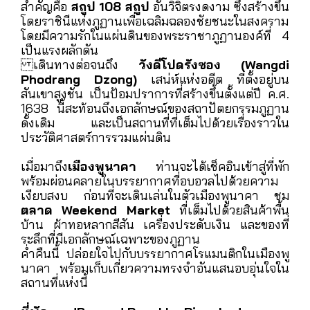
สวนแอปเปิ้ลที่ชวนให้หลงใหลในความเรียบง่ายของ
ชีวิตท้องถิ่น
ดอร์ชูลา พาส (Dochula Pass)
จุดแวะพักที่เติม
เต็มใจ นำท่านหยุดพักที่ช่องเขาดอร์ชูลา ซึ่งตั้งอยู่
สูงจากระดับน้ำทะเล 3,150 เมตร หากวันที่ฟ้าสดใส
ท่านจะได้เห็นทิวเขาหิมาลัยอันยิ่งใหญ่ตัดกับท้องฟ้า
และในวันที่สายหมอกปกคลุม อ้อมกอดแห่งความ
หนาวเย็นจะทำให้ช่วงเวลานั้นพิเศษยิ่งขึ้น ไฮไลต์
สำคัญคือ
สถูป 108 สถูป
อันวิจิตรงดงาม ซึ่งสร้างขึ้น
โดยราชินีแห่งภูฏานเพื่อเฉลิมฉลองชัยชนะในสงคราม
โดยมีความรักในแผ่นดินของพระราชาภูฏานองค์ที่ 4
เป็นแรงผลักดัน
เดินทางต่อจนถึง
วังดีโปดรังซอง (Wangdi
Phodrang Dzong)
เสน่ห์แห่งอดีต ที่ตั้งอยู่บน
สันเขาสูงชัน เป็นป้อมปราการที่สร้างขึ้นตั้งแต่ปี ค.ศ.
1638 นี้สะท้อนถึงเอกลักษณ์ของสถาปัตยกรรมภูฏาน
ดั้งเดิม และเป็นสถานที่ที่เต็มไปด้วยเรื่องราวใน
ประวัติศาสตร์การรวมแผ่นดิน
เมื่อมาถึง
เมืองพูนาคา
ท่านจะได้เช็คอินเข้าสู่ที่พัก