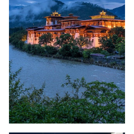
ที่พัก: andBeyond Punakha River Lodge
อาหาร : เช้า / กลางวัน / เย็น