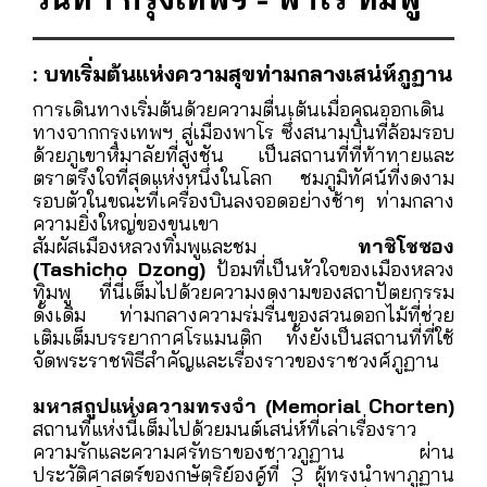
: บทเริ่มต้นแห่งความสุขท่ามกลางเสน่ห์ภูฏาน
การเดินทางเริ่มต้นด้วยความตื่นเต้นเมื่อคุณออกเดิน
ทางจากกรุงเทพฯ สู่เมืองพาโร ซึ่งสนามบินที่ล้อมรอบ
ด้วยภูเขาหิมาลัยที่สูงชัน เป็นสถานที่ที่ท้าทายและ
ตราตรึงใจที่สุดแห่งหนึ่งในโลก ชมภูมิทัศน์ที่งดงาม
รอบตัวในขณะที่เครื่องบินลงจอดอย่างช้าๆ ท่ามกลาง
ความยิ่งใหญ่ของขุนเขา
สัมผัสเมืองหลวงทิมพูและชม
ทาชิโชซอง
(Tashicho Dzong)
ป้อมที่เป็นหัวใจของเมืองหลวง
ทิมพู ที่นี่เต็มไปด้วยความงดงามของสถาปัตยกรรม
ดั้งเดิม ท่ามกลางความร่มรื่นของสวนดอกไม้ที่ช่วย
เติมเต็มบรรยากาศโรแมนติก ทั้งยังเป็นสถานที่ที่ใช้
จัดพระราชพิธีสำคัญและเรื่องราวของราชวงศ์ภูฏาน
มหาสถูปแห่งความทรงจำ (Memorial Chorten)
สถานที่แห่งนี้เต็มไปด้วยมนต์เสน่ห์ที่เล่าเรื่องราว
ความรักและความศรัทธาของชาวภูฏาน ผ่าน
ประวัติศาสตร์ของกษัตริย์องค์ที่ 3 ผู้ทรงนำพาภูฏาน