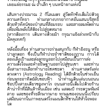
: บทแห่งความศรัทธา ... ณ ดินแดนถ้ำเสือใน
อ้อมกอดขุนเขา
เช้าแห่งแรงบันดาลใจที่วัดทักซัง เริ่มต้นวันด้วยการ
เดินทางสู่
วัดทักซัง (Taktsang Monastery)
หรือ
ที่รู้จักในนาม
Tiger's Nest
วัดแห่งนี้ตั้งอยู่บน
หน้าผาสูงชันอย่างน่าอัศจรรย์ เปรียบเสมือน
สัญลักษณ์แห่งความศรัทธาที่ท้าทายแรงโน้มถ่วงและ
กาลเวลา ตำนานเล่าขานถึง
ท่านคุรุรินโปเช
ที่แปลง
ร่างเป็นพญาครุฑขี่หลังเสือเหินขึ้นมาจำศีลและ
เผยแผ่ธรรมะ ณ ถ้ำเล็ก ๆ บนหน้าผาแห่งนี้
เส้นทางประมาณ 2 กิโลเมตร สู่วัดทักซังเต็มไปด้วย
ความศรัทธา ท่ามกลางบรรยากาศอันแสนบริสุทธิ์
ด้วยทิวทัศน์ของป่าสนที่ล้อมรอบ และสายลมพัดผ่าน
เพื่อเพิ่มพลังให้ต้องไปสู่จุดหมาย
(หากต้องการ เดินทางด้วยม้า กรุณาแจ้งล่วงหน้ากับ
มัคคุเทศก์)
หลังมื้อเที่ยง ท่านสามารถร่วมสนุกกับ กีฬายิงธนู หรือ
ปาลูกดอก ซึ่งเป็นกีฬาประจำชาติของภูฏาน การได้
ลองเล็งเป้าและส่งลูกธนูออกไปเหมือนเป็นการส่ง