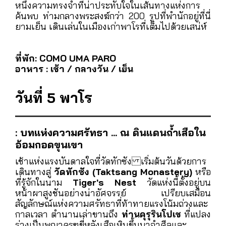
เนยจำนวน 108 ตะเกียง เพื่อร่วมในพิธีบูชาที่เต็มไป
ด้วยความศักดิ์สิทธิ์และความสงบ
จากนั้นเดินทางต่อไปยัง
พาโรซอง (Pong Dzong)
ซึ่งสร้างขึ้นในปี ค.ศ.1645 ตั้งตระหง่านอยู่ท่ามกลาง
หุบเขาพาโร คุณจะได้เดินข้ามสะพานไม้ที่ทอดข้าม
แม่น้ำไปสู่ป้อมปราการอันงดงามแห่งนี้ ที่ไม่เพียงแต่
มีความสำคัญทางประวัติศาสตร์ แต่ยังเคยเป็นสถาน
ที่ถ่ายทำภาพยนตร์เรื่อง Little Buddha ซึ่งเป็นอีก
หนึ่งความทรงจำที่น่าประทับใจในเส้นทางแห่งการ
ค้นพบ ท่ามกลางพระสงฆ์กว่า 200 รูปที่พำนักอยู่ที่นี่
ยามเย็น เดินเล่นในเมืองเก่าพาโรที่เต็มไปด้วยเสน่ห์
ที่พัก: COMO UMA PARO
อาหาร : เช้า / กลางวัน / เย็น
วันที่ 5 พาโร