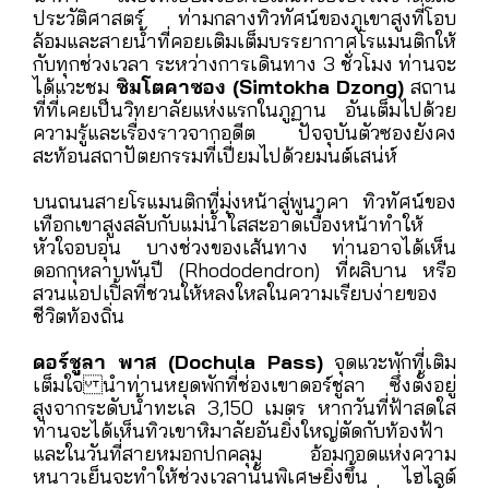
วันที่ 2 ทิมพู - พูนาคา
: เส้นทางแสนบริสุทธิ์ท่ามกลางขุนเขาและ
สายน้ำ
ยามเช้าพร้อมออกเดินทางสู่เมืองวังดีโปดรังและพู
นาคา เมืองที่เปี่ยมไปด้วยเสน่ห์ของธรรมชาติและ
ประวัติศาสตร์ ท่ามกลางทิวทัศน์ของภูเขาสูงที่โอบ
ล้อมและสายน้ำที่คอยเติมเต็มบรรยากาศโรแมนติกให้
กับทุกช่วงเวลา ระหว่างการเดินทาง 3 ชั่วโมง ท่านจะ
ได้แวะชม
ซิมโตคาซอง (Simtokha Dzong)
สถาน
ที่ที่เคยเป็นวิทยาลัยแห่งแรกในภูฏาน อันเต็มไปด้วย
ความรู้และเรื่องราวจากอดีต ปัจจุบันตัวซองยังคง
สะท้อนสถาปัตยกรรมที่เปี่ยมไปด้วยมนต์เสน่ห์
บนถนนสายโรแมนติกที่มุ่งหน้าสู่พูนาคา ทิวทัศน์ของ
เทือกเขาสูงสลับกับแม่น้ำใสสะอาดเบื้องหน้าทำให้
หัวใจอบอุ่น บางช่วงของเส้นทาง ท่านอาจได้เห็น
ดอกกุหลาบพันปี (Rhododendron) ที่ผลิบาน หรือ