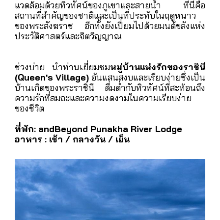
แห่งประวัติศาสตร์และความรักของภูฏานพูนาคาซอง
ได้รับการขนานนามว่าเป็นซองที่สวยสง่าที่สุดใน
ภูฏาน ตั้งอยู่ ณ จุดบรรจบของ
แม่น้ำโพ (Po Chu)
และ
แม่น้ำโม (Mo Chu)
ที่มีความหมายลึกซึ้งถึง
"แม่น้ำพ่อ" และ "แม่น้ำแม่" ไหลมารวมกันราวกับสาย
สัมพันธ์ที่เชื่อมโยงหัวใจสองดวง ซองแห่งนี้ยังเป็น
สถานที่จัดพระราชพิธีเสกสมรสของกษัตริย์จิกมีและ
พระราชินี ซึ่งเต็มไปด้วยบรรยากาศแห่งความรักและ
ความศักดิ์สิทธิ์ นอกจากความงดงามของตัวซองที่
แวดล้อมด้วยทิวทัศน์ของภูเขาและสายน้ำ ที่นี่คือ
สถานที่สำคัญของชาติและเป็นที่ประทับในฤดูหนาว
ของพระสังฆราช อีกทั้งยังเปี่ยมไปด้วยมนต์ขลังแห่ง
ประวัติศาสตร์และจิตวิญญาณ
ช่วงบ่าย นำท่านเยี่ยมชม
หมู่บ้านแห่งรักของราชินี
(Queen's Village)
อันแสนสงบและเรียบง่ายซึ่งเป็น
บ้านเกิดของพระราชินี ดื่มด่ำกับทิวทัศน์ที่สะท้อนถึง
ความรักที่สมถะและความงดงามในความเรียบง่าย
ของชีวิต