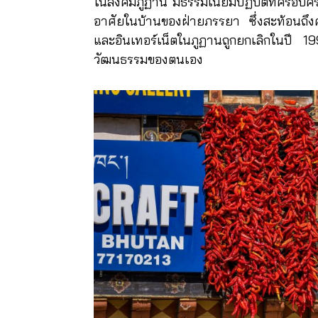
ในสังคมภูฏาน มีธรรมเนียมปฏิบัติที่ครอบค
อาศัยในบ้านของฝ่ายภรรยา ซึ่งสะท้อนถึง
และอินเทอร์เน็ตในภูฏานถูกยกเลิกในปี 19
วัฒนธรรมของตนเอง