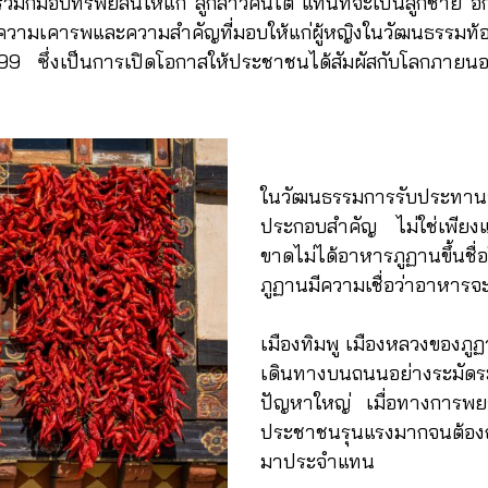
รัวมักมอบทรัพย์สินให้แก่ ลูกสาวคนโต แทนที่จะเป็นลูกชาย อ
ความเคารพและความสำคัญที่มอบให้แก่ผู้หญิงในวัฒนธรรมท้อ
99 ซึ่งเป็นการเปิดโอกาสให้ประชาชนได้สัมผัสกับโลกภายนอ
ในวัฒนธรรมการรับประ
ประกอบสำคัญ ไม่ใช่เพียงแค่เ
ขาดไม่ได้อาหารภูฏานขึ้นช
ภูฏานมีความเชื่อว่าอาหารจะ
เมืองทิมพู เมืองหลวงของภู
เดินทางบนถนนอย่างระมัดร
ปัญหาใหญ่ เมื่อทางการพยา
ประชาชนรุนแรงมากจนต้อง
มาประจำแทน