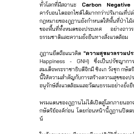
ทั่วโลกที่มีสถานะ
Carbon Negative
เ
คาร์บอนไดออกไซด์ได้มากกว่าปริมาณท
กฎหมายของภูฏานยังกำหนดให้พื้นที่ป่า
ของพื้นที่ทั้งหมดของประเทศ อย่างถาว
ธรรมชาติและความยั่งยืนทางสิ่งแวดล้อม
ภูฏานยึดถือแนวคิด
"ความสุขมวลรวมปร
Happiness - GNH) ซึ่งเป็นปรัชญาการพั
สมเด็จพระราชาธิบดีจิกมี ซิงเก วังชุก กษัตร
นี้ให้ความสำคัญกับการสร้างความสุขข
อนุรักษ์สิ่งแวดล้อมและวัฒนธรรมอย่างยั่งยื
พรมแดนของภูฏานไม่ได้เปิดสู่โลกภายนอกจนก
กษัตริย์องค์ก่อน โดยก่อนหน้านี้ภูฏานป
น์