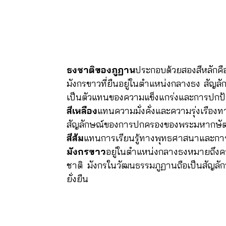
ธงชาติของภูฏาน
ประกอบด้วยสองสีหลักคือ 
มังกรขาวที่ยืนอยู่ในตำแหน่งกลางธง สัญลั
เป็นตัวแทนของความแข็งแกร่งและการปกป
สีเหลือง
แทนความมั่งคั่งและความรุ่งเรื
สัญลักษณ์ของการปกครองของพระมหากษัตร
สีส้ม
แทนการเรียนรู้ทางพุทธศาสนาและก
มังกรขาว
อยู่ในตำแหน่งกลางธงหมายถึงค
ชาติ มังกรในวัฒนธรรมภูฏานถือเป็นสัญล
ยั่งยืน