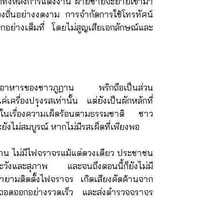
ีกทั้งหลังการแต่งงาน ฝ่ายชายจะย้ายเข้ามา
งถิ่นอย่างงดงาม การจำกัดการใช้โทรทัศน์
กอย่างเต็มที่ โดยไม่สูญเสียเอกลักษณ์และ
ทานอาหารของชาวภูฏาน
พริก
ถือเป็นส่วน
ครื่องปรุงรสเท่านั้น แต่ยังเป็นผักหลักที่
ื่อในเรื่องความเผ็ดร้อนตามธรรมชาติ ชาว
ยังไม่สมบูรณ์ หากไม่มีรสเผ็ดที่เพียงพอ
ฏาน ไม่มีไฟจราจรแม้แต่ดวงเดียว ประชาชน
ะวังและสุภาพ และจนถึงตอนนี้ก็ยังไม่มี
ยามติดตั้งไฟจราจร เกิดเสียงคัดค้านจาก
ถอดออกอย่างรวดเร็ว และส่งตำรวจจราจร