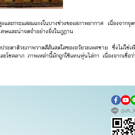
าสูงและกระแสลมแรงในบางช่วงของสภาพอากาศ เนื่องจากจุดห
พิเศษและน่าจดจำอย่างยิ่งในภูฏาน
ระดาด้วยภาพวาดสีสันสดใสของอวัยวะเพศชาย ซึ่งไม่ใช่เพี
ะโชคลาภ ภาพเหล่านี้มักถูกใช้แทนหุ่นไล่กา เนื่องจากเชื่อว
@dh_t