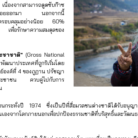
นื่องจากสามารถดูดซับก๊าซ
ี่ปล่อยออกมา นอกจากนี้
ไม้ครอบคลุมอย่างน้อย 60%
ร เพื่อรักษาความสมดุลของ
ะชาชาติ"
(Gross National
ฒนาประเทศที่ถูกริเริ่มโดย
ิย์องค์ที่ 4 ของภูฏาน ปรัชญา
องประชาชน ควบคู่ไปกับการ
น
ระทั่งปี 1974 ซึ่งเป็นปีที่สื่อมวลชนต่างชาติได้รับอนุญาต
ิดตนเองจากโลกภายนอกเพื่อปกป้องธรรมชาติที่บริสุทธิ์และว